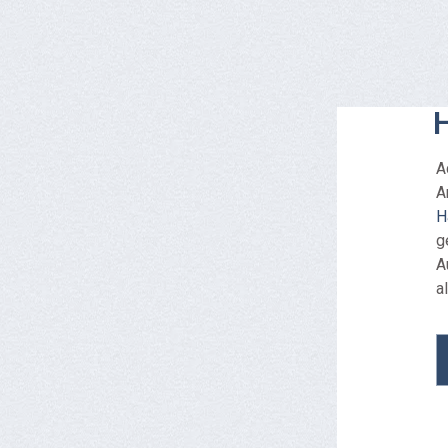
H
A
A
H
g
A
a